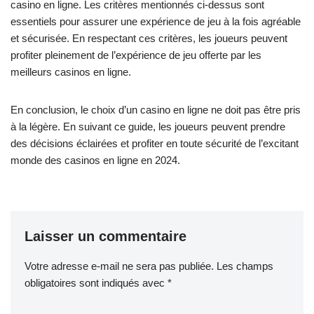
casino en ligne. Les critères mentionnés ci-dessus sont
essentiels pour assurer une expérience de jeu à la fois agréable
et sécurisée. En respectant ces critères, les joueurs peuvent
profiter pleinement de l’expérience de jeu offerte par les
meilleurs casinos en ligne.
En conclusion, le choix d’un casino en ligne ne doit pas être pris
à la légère. En suivant ce guide, les joueurs peuvent prendre
des décisions éclairées et profiter en toute sécurité de l’excitant
monde des casinos en ligne en 2024.
Laisser un commentaire
Votre adresse e-mail ne sera pas publiée.
Les champs
obligatoires sont indiqués avec
*