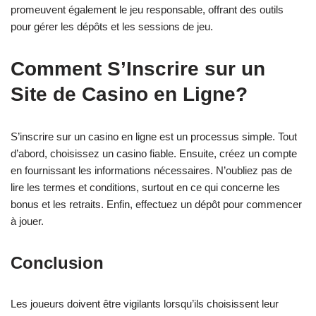
promeuvent également le jeu responsable, offrant des outils
pour gérer les dépôts et les sessions de jeu.
Comment S’Inscrire sur un
Site de Casino en Ligne?
S’inscrire sur un casino en ligne est un processus simple. Tout
d’abord, choisissez un casino fiable. Ensuite, créez un compte
en fournissant les informations nécessaires. N’oubliez pas de
lire les termes et conditions, surtout en ce qui concerne les
bonus et les retraits. Enfin, effectuez un dépôt pour commencer
à jouer.
Conclusion
Les joueurs doivent être vigilants lorsqu’ils choisissent leur